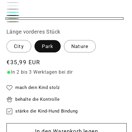
Rot
Orange
Flieder
Pastellblau
Grau
Türkis
Nachtblau
Dunkelgrün
Dunkelbraun
Länge vorderes Stück
City
Park
Nature
Normaler
€35,99 EUR
Preis
In 2 bis 3 Werktagen bei dir
mach dein Kind stolz
behalte die Kontrolle
stärke die Kind-Hund Bindung
In den Warenkorb legen